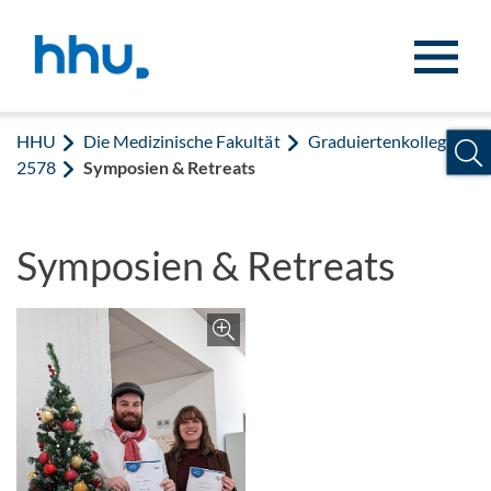
Zum Inhalt springen
Zur Suche springen
HHU
Die Medizinische Fakultät
Graduiertenkolleg
2578
Symposien & Retreats
Symposien & Retreats