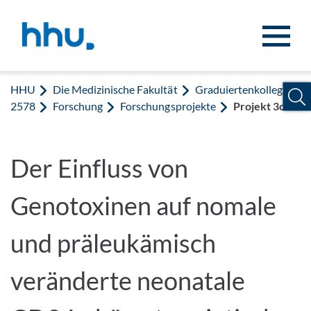
Zum Inhalt springen
Zur Suche springen
HHU
Die Medizinische Fakultät
Graduiertenkolleg
2578
Forschung
Forschungsprojekte
Projekt 3c
Der Einfluss von
Genotoxinen auf nomale
und präleukämisch
veränderte neonatale